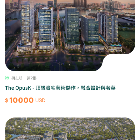
胡志明 ・第2郡
The OpusK - 頂級豪宅藝術傑作，融合設計與奢華
10000
$
USD