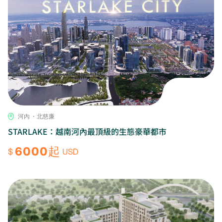
河內 ・北慈廉
STARLAKE：越南河內最頂級的生態豪華都市
6000起
$
USD