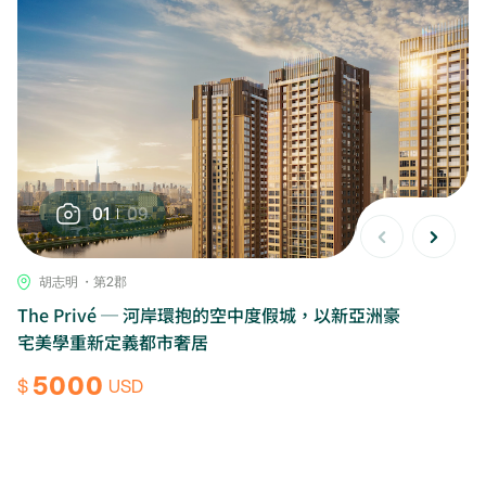
01
09
胡志明 ・第2郡
The Privé ─ 河岸環抱的空中度假城，以新亞洲豪
宅美學重新定義都市奢居
5000
$
USD