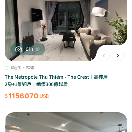
01
10
胡志明 ・第2郡
The Metropole Thu Thiêm - The Crest｜高樓層
2房+1景觀戶｜總價300億越盾
1156070
$
USD