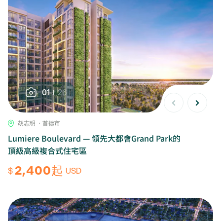
01
26
胡志明 ・首德市
Lumiere Boulevard — 領先大都會Grand Park的
頂級高級複合式住宅區
2,400起
$
USD