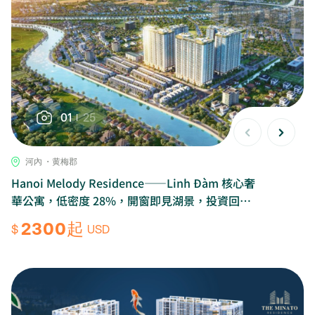
01
25
河內 ・黄梅郡
Hanoi Melody Residence——Linh Đàm 核心奢
華公寓，低密度 28%，開窗即見湖景，投資回報
率爆發
2300起
$
USD