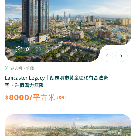
01
30
胡志明 ・第1郡
Lancaster Legacy｜胡志明市黃金區稀有合法豪
宅，升值潛力無限
8000/平方米
$
USD