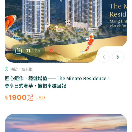
01
25
海防 ・黎真郡
匠心鉅作，穩健增值——The Minato Residence，
尊享日式奢華，擁抱卓越回報
1900起
$
USD