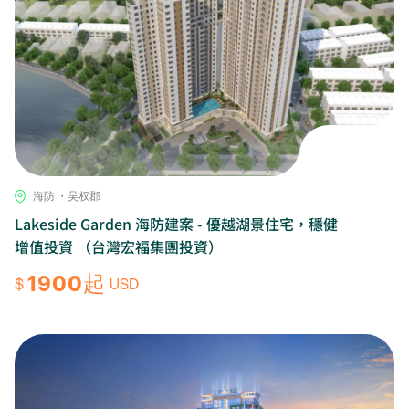
海防 ・吴权郡
Lakeside Garden 海防建案 - 優越湖景住宅，穩健
增值投資 （台灣宏福集團投資）
1900起
$
USD