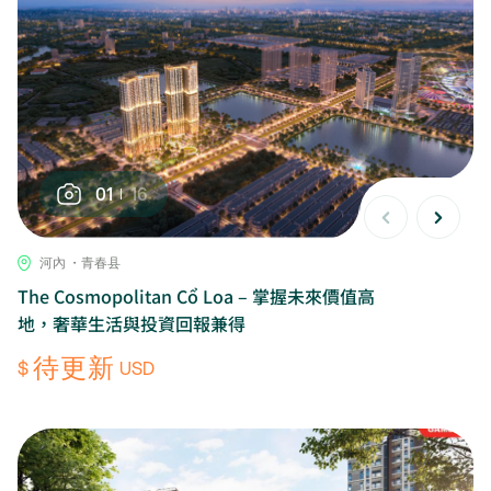
01
16
河內 ・青春县
The Cosmopolitan Cổ Loa – 掌握未來價值高
地，奢華生活與投資回報兼得
待更新
$
USD