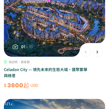
01
10
胡志明 ・新富縣
Celadon City — 領先未來的生態大城，匯聚繁華
與綠意
3800起
$
USD