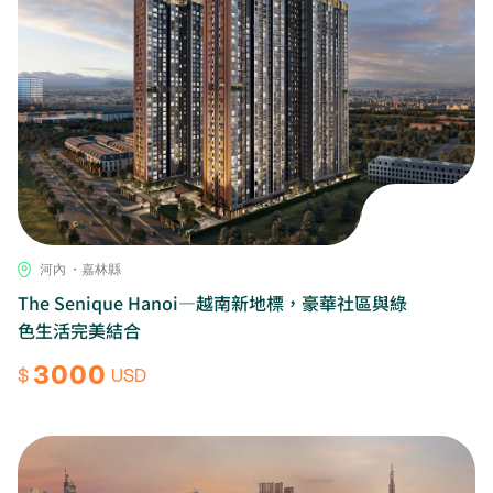
河內 ・嘉林縣
The Senique Hanoi—越南新地標，豪華社區與綠
色生活完美結合
3000
$
USD