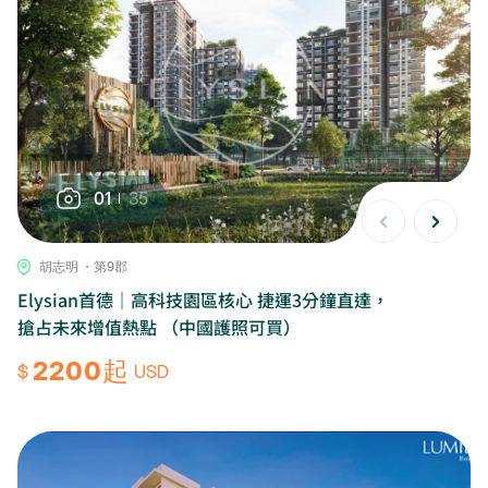
01
35
胡志明 ・第9郡
Elysian首德｜高科技園區核心 捷運3分鐘直達，
搶占未來增值熱點 （中國護照可買）
2200起
$
USD