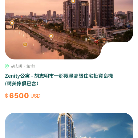
胡志明 ・第1郡
Zenity公寓 - 胡志明市一郡限量高級住宅投資良機
(精美傢俱已含）
6500
$
USD