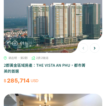
01
09
胡志明 ・第2郡
2房 2衛浴
2郡黃金區域房產：THE VISTA AN PHU，都市菁
英的首選
285,714
$
USD