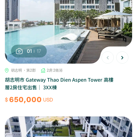
01
17
胡志明 ・第2郡
2房 2衛浴
胡志明市 Gateway Thao Dien Aspen Tower 高樓
層2房住宅出售｜ 3XX棟
650,000
$
USD