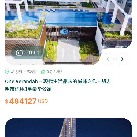
01
11
胡志明 ・第2郡
3房 2衛浴
One Verandah – 現代生活品味的巔峰之作 - 胡志
明市优质3房豪华公寓
484127
$
USD