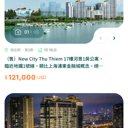
01
05
胡志明 ・第2郡
1房 1衛浴
（售）New City Thu Thiem 17樓河景1房公寓，
臨近地鐵1號線，類比上海浦東金融城概念，絕佳
投資潛力(表面投報率5.9%)
121,000
$
USD