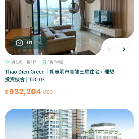
01
14
胡志明 ・第2郡
3房 2衛浴
Thao Dien Green｜胡志明市高端三房住宅，理想
投資機會 | T20.03
932,204
$
USD