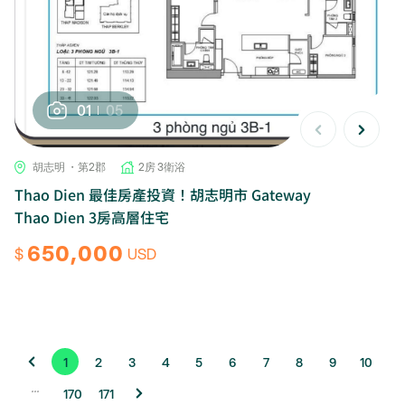
01
05
胡志明 ・第2郡
2房 3衛浴
Thao Dien 最佳房產投資！胡志明市 Gateway
Thao Dien 3房高層住宅
650,000
$
USD
1
2
3
4
5
6
7
8
9
10
...
170
171