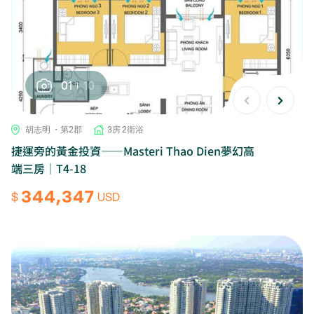
01
10
胡志明 ・第2郡
3房 2衛浴
捷運旁的黃金投資——Masteri Thao Dien夢幻高
端三房｜T4-18
344,347
$
USD