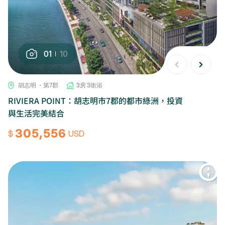
01
10
胡志明 ・第7郡
3房 3衛浴
RIVIERA POINT：胡志明市7郡的都市綠洲，投資
與生活完美結合
305,556
$
USD