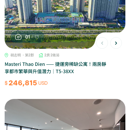
01
13
胡志明 ・第2郡
2房 2衛浴
Masteri Thao Dien —— 捷運旁稀缺公寓！兩房靜
享都市繁華與升值潛力｜T5-38XX
246,815
$
USD