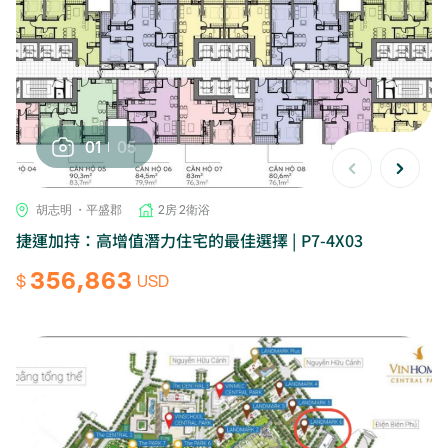
01
05
胡志明 ・平盛郡
2房 2衛浴
捷運加持：高增值潛力住宅的最佳選擇 | P7-4X03
356,863
$
USD