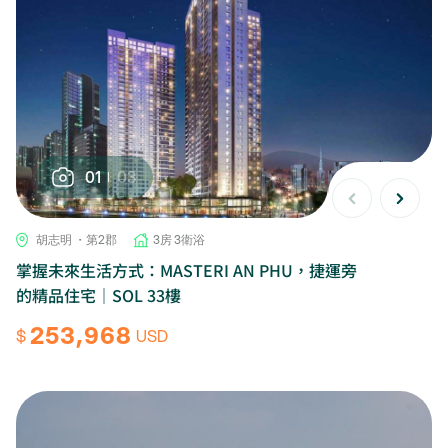
01
03
胡志明 ・第2郡
3房 3衛浴
掌握未來生活方式：MASTERI AN PHU，捷運旁
的精品住宅｜SOL 33樓
253,968
$
USD