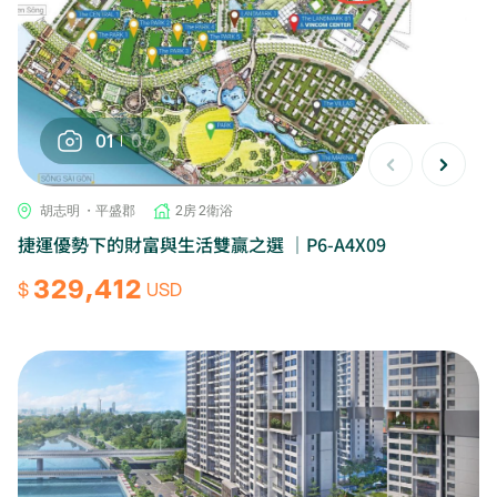
01
07
胡志明 ・平盛郡
2房 2衛浴
捷運優勢下的財富與生活雙贏之選 ｜P6-A4X09
329,412
$
USD