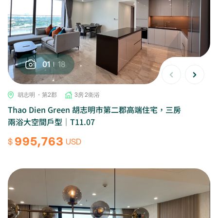
01
18
胡志明 ・第2郡
3房 2衛浴
Thao Dien Green 胡志明市第二郡高端住宅，三房
兩浴大空間戶型｜T11.07
995,763
$
USD