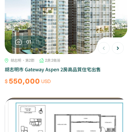
01
11
胡志明 ・第2郡
2房 2衛浴
胡志明市 Gateway Aspen 2房高品質住宅出售
550,000
$
USD