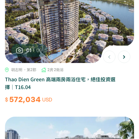
01
09
胡志明 ・第2郡
2房 2衛浴
Thao Dien Green 高端兩房兩浴住宅，絕佳投資選
擇｜T16.04
572,034
$
USD