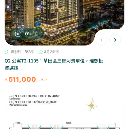
01
12
胡志明 ・第2郡
3房 2衛浴
Q2 公寓T2-1105：草田區三房河景單位，理想投
資選擇
511,000
$
USD