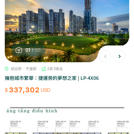
01
05
胡志明 ・平盛郡
2房 2衛浴
擁抱城市繁華：捷運旁的夢想之家 | LP-4X06
337,302
$
USD