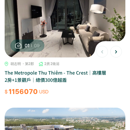
01
09
胡志明 ・第2郡
2房 2衛浴
The Metropole Thu Thiêm - The Crest｜高樓層
2房+1景觀戶｜總價300億越盾
1156070
$
USD