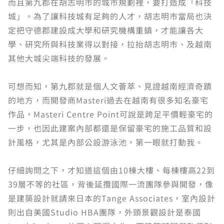
而且第九郡在胡志明市的城市規劃裡，要打造成「科技
城」。為了讓科技城有足夠的人才，胡志明市當局也決
定把守德郡建設成大學和研究機構重鎮，才能讓各大
學、研究所與科技業得以對接，拉抬胡志明市、及越南
其他大城尖端科技的發展。
可想而知，第九郡就是個人文薈萃、見證越南經濟奇蹟
的地方，而開發商Masteri過去在越南有很多知名豪宅
作品，Masteri Centre Point可說是跨足平價輕豪宅的
一步，也因此建案內部都還是保留豪宅的施工品質和設
計風格，尤其是內部公設游泳池，第一眼就打動我。
仔細詢問之下，才知道這個由10棟大樓、每棟樓高22到
39層不等的社區，背後延攬國際一流團隊參與開發，像
是建築設計就請來日本的Tange Associates，室內設計
則出自美國Studio HBA團隊，外頭景觀設計是泰國