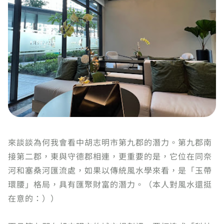
來談談為何我會看中胡志明市第九郡的潛力。第九郡南
接第二郡，東與守德郡相連，更重要的是，它位在同奈
河和塞桑河匯流處，如果以傳統風水學來看，是「玉帶
環腰」格局，具有匯聚財富的潛力。（本人對風水還挺
在意的：））