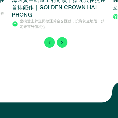
首排鉅作｜GOLDEN CROWN HAI
交
PHONG
佳投
坐擁雙主幹道與捷運黃金交匯點，投資黃金地段，鎖
定未來升值核心