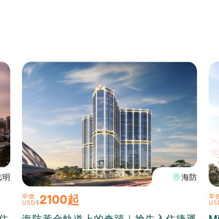
志明
海防
2100起
單價
單
USD$
US
級住
海防黃金軌道上的奇蹟｜搶先入住捷運
M