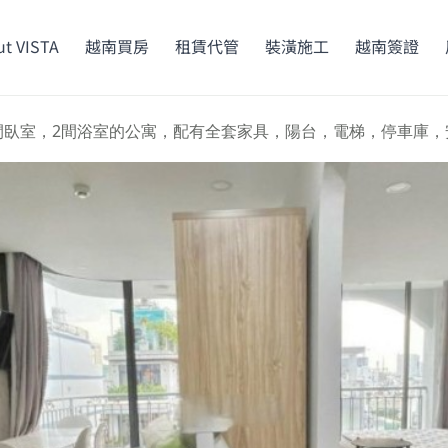
t VISTA
越南買房
租賃代管
裝潢施工
越南簽證
間臥室，2間浴室的公寓，配有全套家具，陽台，電梯，停車庫，安全設