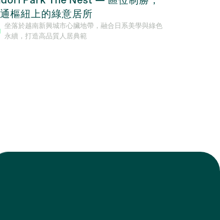
通樞紐上的綠意居所
合設計與
坐落於越南新興城市心臟地帶，融合日系美學與綠色
由SonK
永續，打造高品質人居典範
金地段，
市生活與