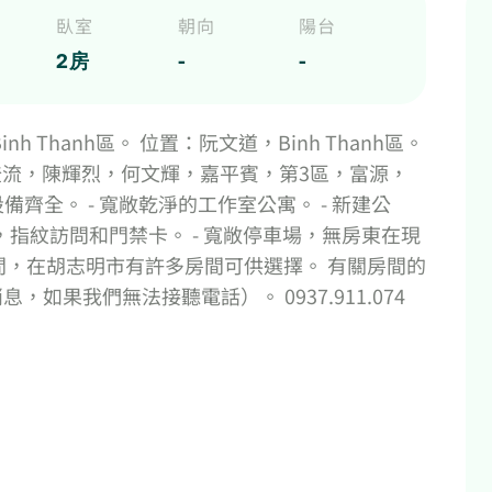
臥室
朝向
陽台
2房
-
-
場，Binh Thanh區。 位置：阮文道，Binh Thanh區。
流，陳輝烈，何文輝，嘉平賓，第3區，富源，
設備齊全。 - 寬敞乾淨的工作室公寓。 - 新建公
電視，指紋訪問和門禁卡。 - 寬敞停車場，無房東在現
間，在胡志明市有許多房間可供選擇。 有關房間的
，如果我們無法接聽電話）。 0937.911.074