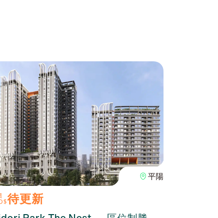
平陽
待更新
100
價
單價
D$
USD$
idori Park The Nest — 區位制勝，
The O