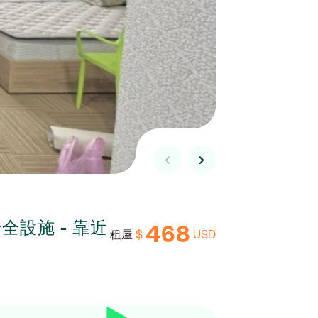
設施 - 靠近
468
$
USD
租屋