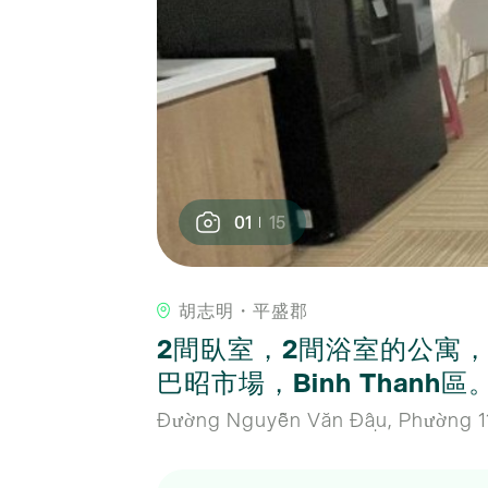
01
15
胡志明・平盛郡
2間臥室，2間浴室的公寓，
巴昭市場，Binh Thanh區
Đường Nguyễn Văn Đậu, Phường 11