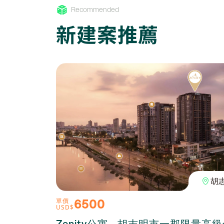
Recommended
新建案推薦
胡
6500
單價
USD$
Zenity公寓 - 胡志明市一郡限量高