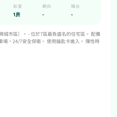
臥室
朝向
陽台
1房
-
-
城市區）。 - 位於7區最負盛名的住宅區。 配備
車場，24/7安全保衛。 使用鑰匙卡進入。 彈性時