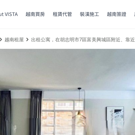
t VISTA
越南買房
租賃代管
裝潢施工
越南簽證
越南租屋
出租公寓，在胡志明市7區富美興城區附近、靠近Cre