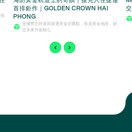
首排鉅作｜GOLDEN CROWN HAI
交
PHONG
佳投
坐擁雙主幹道與捷運黃金交匯點，投資黃金地段，鎖
定未來升值核心