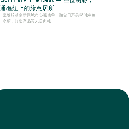
通樞紐上的綠意居所
合設計與
坐落於越南新興城市心臟地帶，融合日系美學與綠色
由SonK
永續，打造高品質人居典範
金地段，
市生活與