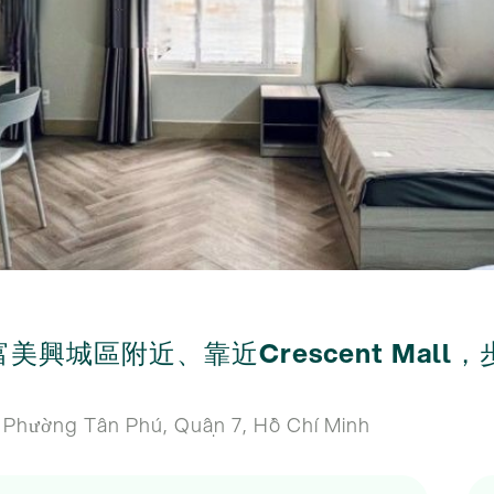
興城區附近、靠近Crescent Mall
 Phường Tân Phú, Quận 7, Hồ Chí Minh