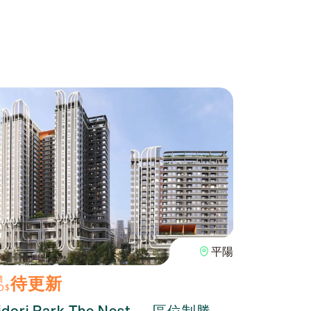
平陽
待更新
100
價
單價
D$
USD$
idori Park The Nest — 區位制勝，
The O