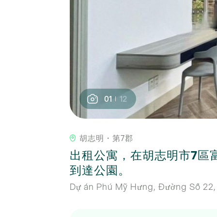
01
12
胡志明・第7郡
出租公寓，在胡志明市7區富美
到達公園。
Dự án Phú Mỹ Hưng, Đường Số 22,