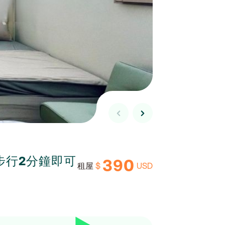
，步行2分鐘即可
390
$
USD
租屋