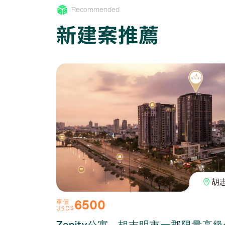
Recommended
新建案推薦
胡
6500
單價
USD$
Zenity公寓 - 胡志明市一郡限量高