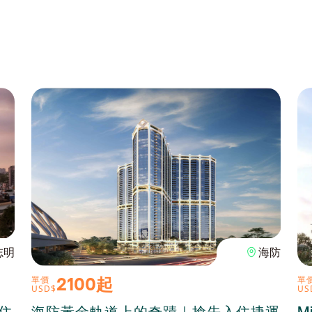
志明
海防
2100起
單價
單
USD$
US
級住
海防黃金軌道上的奇蹟｜搶先入住捷運
M