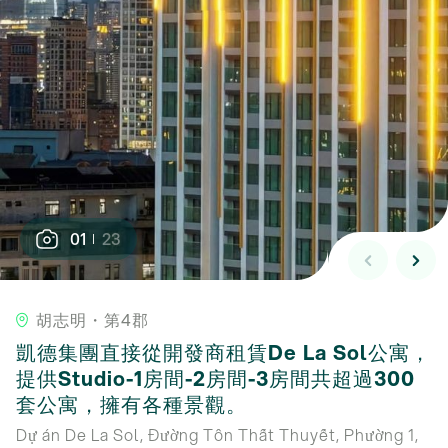
01
23
胡志明・第4郡
凱德集團直接從開發商租賃De La Sol公寓，
提供Studio-1房間-2房間-3房間共超過300
套公寓，擁有各種景觀。
Dự án De La Sol, Đường Tôn Thất Thuyết, Phường 1,