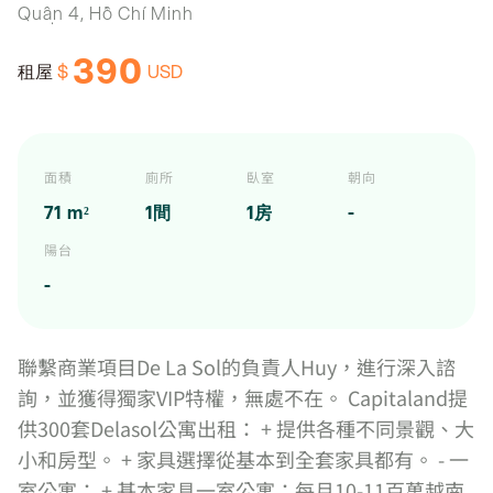
Quận 4, Hồ Chí Minh
390
$
USD
租屋
面積
廁所
臥室
朝向
71 m²
1間
1房
-
陽台
-
聯繫商業項目De La Sol的負責人Huy，進行深入諮
詢，並獲得獨家VIP特權，無處不在。 Capitaland提
供300套Delasol公寓出租： + 提供各種不同景觀、大
小和房型。 + 家具選擇從基本到全套家具都有。 - 一
室公寓： + 基本家具一室公寓：每月10-11百萬越南