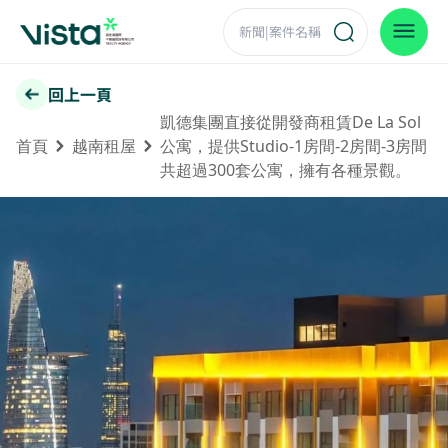
回上一頁
凱德集團直接從開發商租賃De La Sol
首頁
越南租屋
公寓，提供Studio-1房間-2房間-3房間
共超過300套公寓，擁有各種景觀。