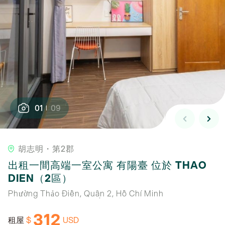
01
09
胡志明・第2郡
出租一間高端一室公寓 有陽臺 位於 THAO
DIEN（2區）
Phường Thảo Điền, Quận 2, Hồ Chí Minh
312
$
USD
租屋