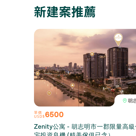
新建案推薦
胡
6500
單價
USD$
Zenity公寓 - 胡志明市一郡限量高
宅投資良機 (精美傢俱已含）