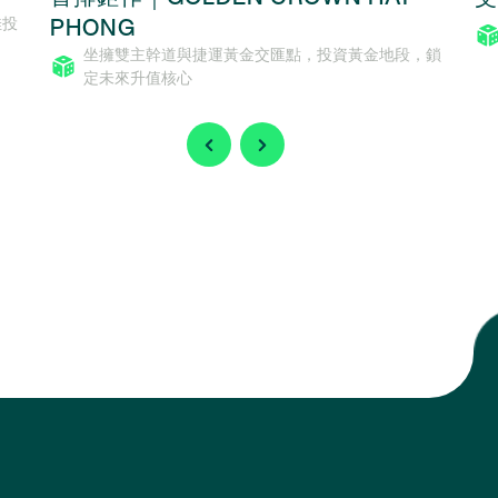
PHONG
佳投
坐擁雙主幹道與捷運黃金交匯點，投資黃金地段，鎖
定未來升值核心