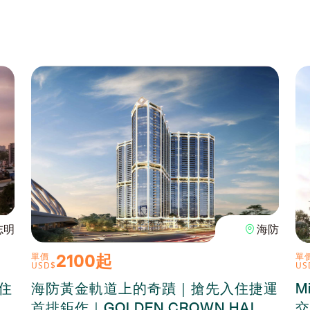
志明
海防
2100起
單價
單
USD$
US
級住
海防黃金軌道上的奇蹟｜搶先入住捷運
M
首排鉅作｜GOLDEN CROWN HAI
交