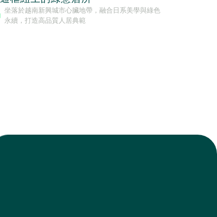
坐落於越南新興城市心臟地帶，融合日系美學與綠色
由SonK
永續，打造高品質人居典範
金地段，
市生活與