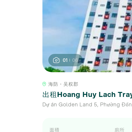
01
06
海防・吴权郡
出租Hoang Huy Lach
Dự án Golden Land 5, Phường Đổn
面積
廁所