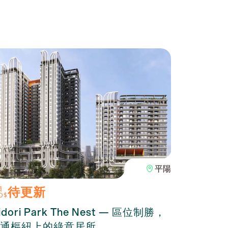
平陽
待更新
100
價
單價
D$
USD$
idori Park The Nest — 區位制勝，
The O
通樞紐上的綠意居所
合設計與