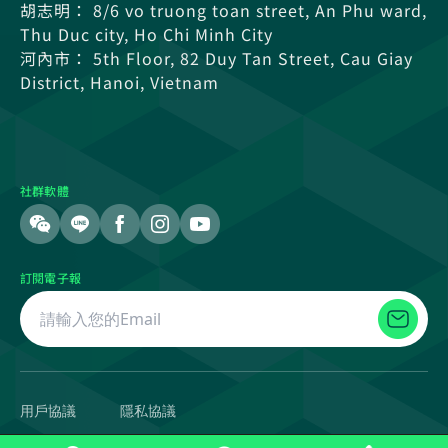
胡志明： 8/6 vo truong toan street, An Phu ward,
Thu Duc city, Ho Chi Minh City
河內市： 5th Floor, 82 Duy Tan Street, Cau Giay
District, Hanoi, Vietnam
社群軟體
訂閱電子報
用戶協議
隱私協議