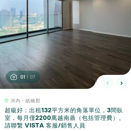
01
07
河內・紙橋郡
超級好：出租132平方米的角落單位，3間臥
室，每月僅2200萬越南盾（包括管理費）。
請聯繋 VISTA 客服/銷售人員