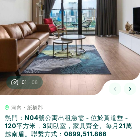
01
08
河內・紙橋郡
熱門：N04號公寓出租急需 - 位於黃道垂 -
120平方米，3間臥室，家具齊全。每月21萬
越南盾。聯繫方式：0899,511.866