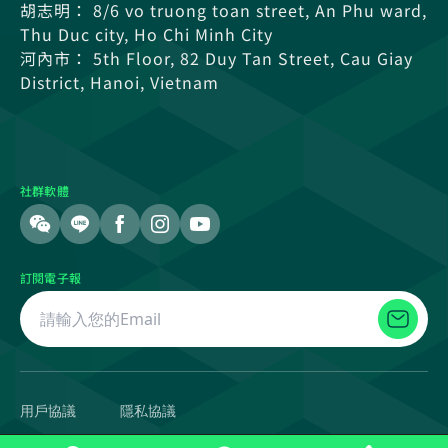
胡志明： 8/6 vo truong toan street, An Phu ward,
Thu Duc city, Ho Chi Minh City
河內市： 5th Floor, 82 Duy Tan Street, Cau Giay
District, Hanoi, Vietnam
社群軟體
訂閱電子報
用戶協議
隱私協議