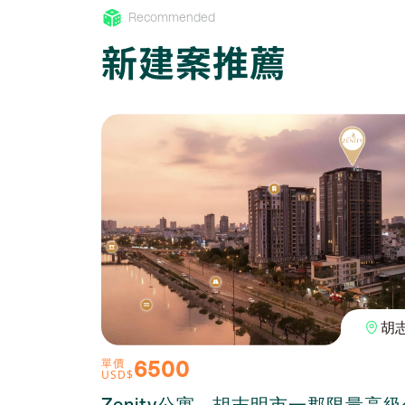
Recommended
新建案推薦
胡
6500
單價
USD$
Zenity公寓 - 胡志明市一郡限量高