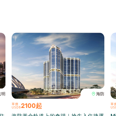
志明
海防
2100起
單價
單
USD$
US
級住
海防黃金軌道上的奇蹟｜搶先入住捷運
M