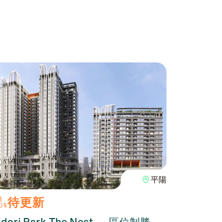
平陽
待更新
100
價
單價
D$
USD$
idori Park The Nest — 區位制勝，
The O