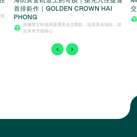
首排鉅作｜GOLDEN CROWN HAI
交
PHONG
佳投
坐擁雙主幹道與捷運黃金交匯點，投資黃金地段，鎖
定未來升值核心