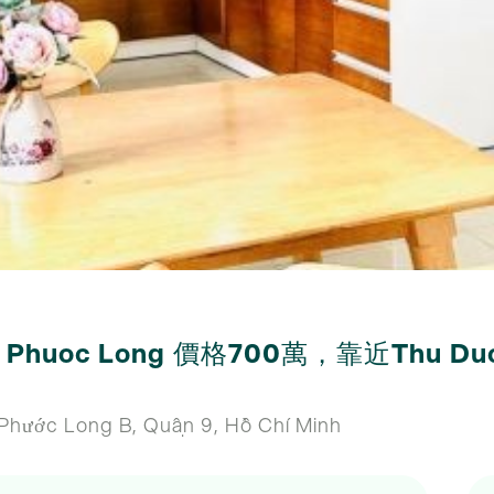
Phuoc Long 價格700萬，靠近Thu D
Phước Long B, Quận 9, Hồ Chí Minh