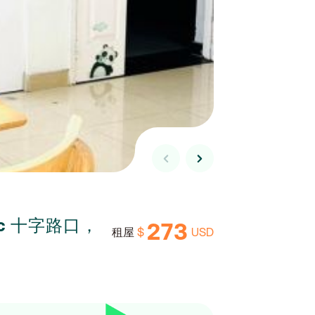
uc 十字路口，
273
$
USD
租屋