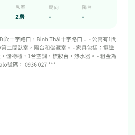
臥室
朝向
陽台
2房
-
-
 Đức十字路口，Bình Thái十字路口： - 公寓有1間
第二間臥室，陽台和儲藏室。 - 家具包括：電磁
儲物櫃，1台空調，梳妝台，熱水器。 - 租金為
碼： 0936 027 ***