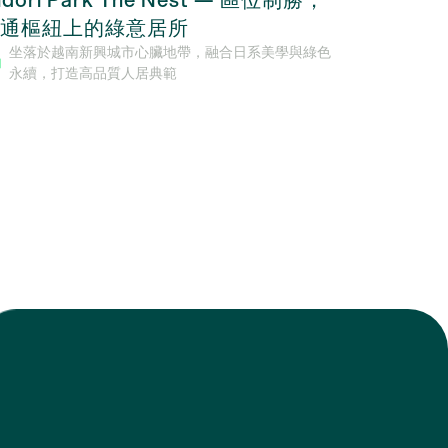
通樞紐上的綠意居所
合設計與
坐落於越南新興城市心臟地帶，融合日系美學與綠色
由SonK
永續，打造高品質人居典範
金地段，
市生活與