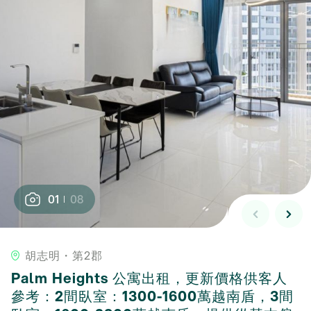
01
08
胡志明・第2郡
Palm Heights 公寓出租，更新價格供客人
參考：2間臥室：1300-1600萬越南盾，3間