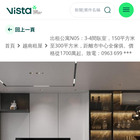
回上一頁
出租公寓N05：3-4間臥室，150平方米
首頁
越南租屋
至300平方米，距離市中心全傢俱。價
格從1700萬起。致電：0963 699 ***