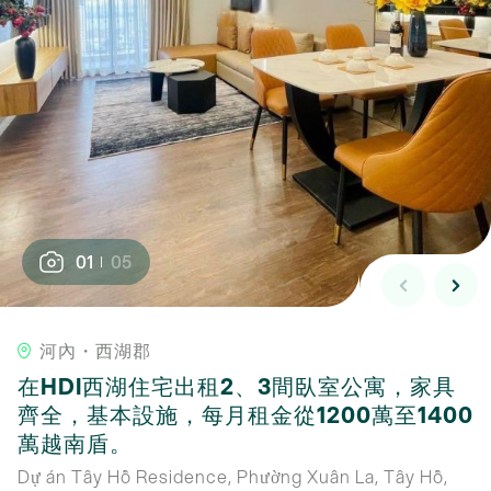
01
05
河內・西湖郡
在HDI西湖住宅出租2、3間臥室公寓，家具
齊全，基本設施，每月租金從1200萬至1400
萬越南盾。
Dự án Tây Hồ Residence, Phường Xuân La, Tây Hồ,