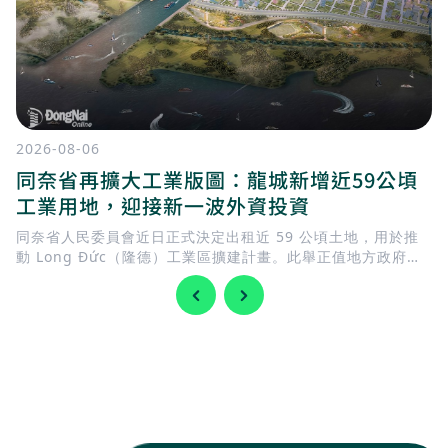
2026-08-06
同奈省再擴大工業版圖：龍城新增近59公頃
工業用地，迎接新一波外資投資
同奈省人民委員會近日正式決定出租近 59 公頃土地，用於推
動 Long Đức（隆德）工業區擴建計畫。此舉正值地方政府加
快完善基礎建設，迎接 隆城國際機場 即將投入營運，同時持續
擴充工業用地，以滿足國內外企業日益增加的投資需求。