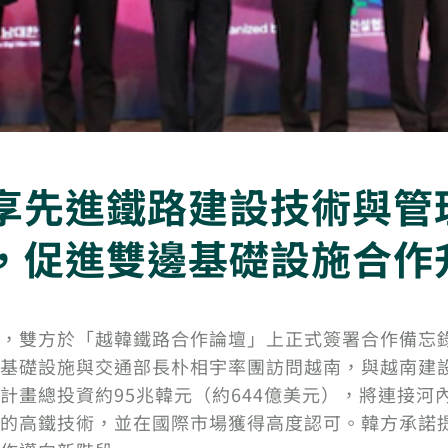
享先進鐵路建設技術與管
，促進雙邊基礎設施合作
，雙方於「越韓鐵路合作論壇」上正式簽署合作備忘
基礎設施與交通部長朴相宇率團訪問越南，與越南建
計畫總投資約95兆韓元（約644億美元），將連接河
的高鐵技術，並在國際市場獲得高度認可。韓方承諾