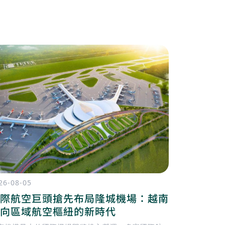
26-08-05
2026-08-04
際航空巨頭搶先布局隆城機場：越南
胡志明市
向區域航空樞紐的新時代
通濱城市