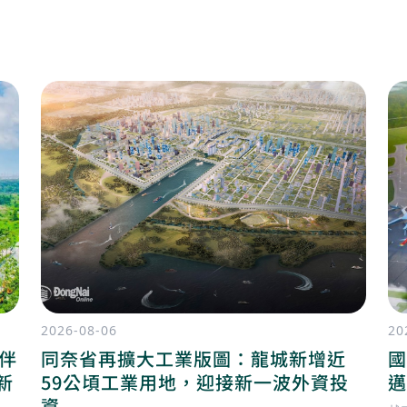
2026-08-06
20
陪伴
同奈省再擴大工業版圖：龍城新增近
國
新
59公頃工業用地，迎接新一波外資投
邁
資