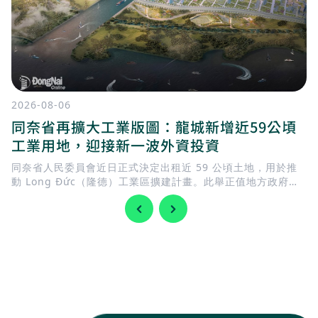
2026-08-06
同奈省再擴大工業版圖：龍城新增近59公頃
工業用地，迎接新一波外資投資
同奈省人民委員會近日正式決定出租近 59 公頃土地，用於推
動 Long Đức（隆德）工業區擴建計畫。此舉正值地方政府加
快完善基礎建設，迎接 隆城國際機場 即將投入營運，同時持續
擴充工業用地，以滿足國內外企業日益增加的投資需求。