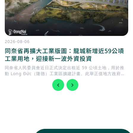
2026-08-06
同奈省再擴大工業版圖：龍城新增近59公頃
工業用地，迎接新一波外資投資
同奈省人民委員會近日正式決定出租近 59 公頃土地，用於推
動 Long Đức（隆德）工業區擴建計畫。此舉正值地方政府加
快完善基礎建設，迎接 隆城國際機場 即將投入營運，同時持續
擴充工業用地，以滿足國內外企業日益增加的投資需求。