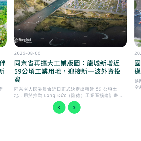
2026-08-06
20
陪伴
同奈省再擴大工業版圖：龍城新增近
國
新
59公頃工業用地，迎接新一波外資投
邁
資
越
空
季
同奈省人民委員會近日正式決定出租近 59 公頃土
南
地，用於推動 Long Đức（隆德）工業區擴建計畫。
此舉正值地方政府加快完善基礎建設，迎接 隆城國際
機場 即將投入營運，同時持續擴充工業用地，以滿足
國內外企業日益增加的投資需求。