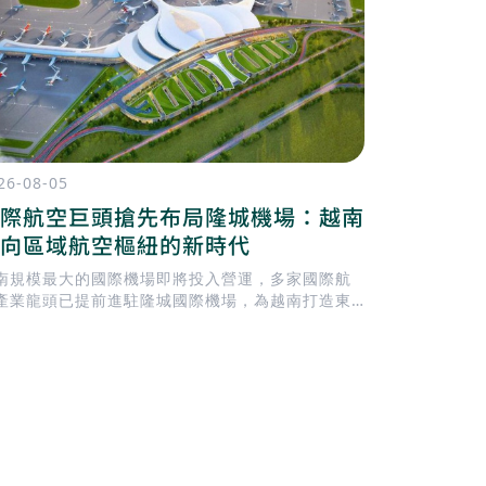
26-08-05
2026-08-04
際航空巨頭搶先布局隆城機場：越南
胡志明市
向區域航空樞紐的新時代
通濱城市
南規模最大的國際機場即將投入營運，多家國際航
胡志明市目前正就
產業龍頭已提前進駐隆城國際機場，為越南打造東
Tháng 
亞新一代航空樞紐揭開序幕。
建一座 地下
Thành）
模最大的地下
輸導向發展）