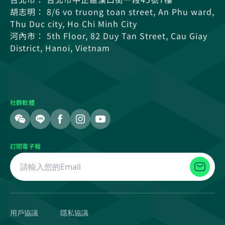
胡志明： 8/6 vo truong toan street, An Phu ward,
Thu Duc city, Ho Chi Minh City
河內市： 5th Floor, 82 Duy Tan Street, Cau Giay
District, Hanoi, Vietnam
社群軟體
訂閱電子報
用戶協議
隱私協議