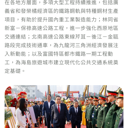
在各地方層面，多項大型工程持續推進，包括廣
義省和發榮橘經濟區的鐵路鋼軌與特種鋼材生產
項目，有助於提升國內重工業製造能力；林同省
新富－保祿高速公路工程，進一步強化西原地區
交通連結；北南高速公路東線芹苴－後江－金甌
路段完成技術通車，為九龍河三角洲經濟發展注
入新動能；以及富國特區都市鐵路一期工程動
工，為海島旅遊城市建立現代化公共交通系統奠
定基礎。