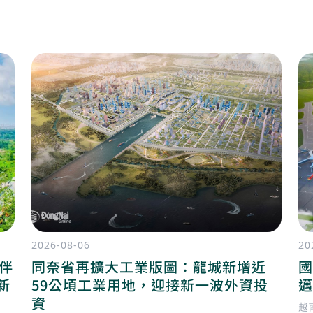
2026-08-06
20
陪伴
同奈省再擴大工業版圖：龍城新增近
國
新
59公頃工業用地，迎接新一波外資投
邁
資
越