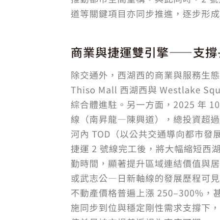
道等關鍵項目亦同步推進，逐步形成
商業與捷運雙引擎——支撐
除交通外，西湖西的商業與服務生態
Thiso Mall 西湖西與 Westlake S
綜合體進駐。另一方面，2025 年 10
線（南昇龍—陳興道），總投資超過 3
河內 TOD（以公共交通導向都市發
捷運 2 號線完工後，將大幅縮短西
勤時間，顯著提升區域連結價值與居
或武志公—日新軸線的發展歷程可見
不動產價格普遍上漲 250–300%
施同步到位與穩定剛性需求支撐下，