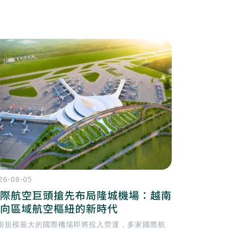
26-08-05
2026-08-04
際航空巨頭搶先布局隆城機場：越南
胡志明市
向區域航空樞紐的新時代
通濱城市
南規模最大的國際機場即將投入營運，多家國際航
胡志明市目前正就