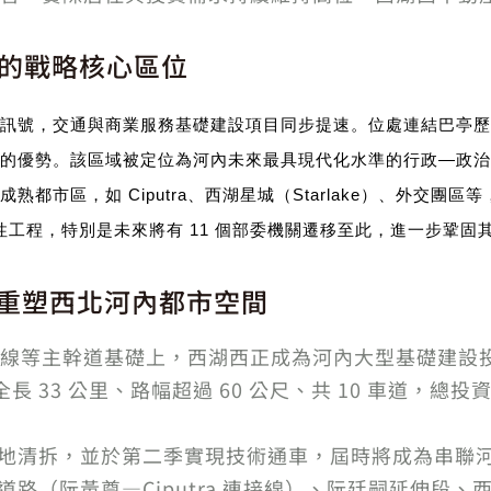
D的戰略核心區位
訊號，交通與商業服務基礎建設項目同步提速。位處連結巴亭歷
的優勢。該區域被定位為河內未來最具現代化水準的行政—政治
都市區，如 Ciputra、西湖星城（Starlake）、外交團
el 等標誌性工程，特別是未來將有 11 個部委機關遷移至此，進一步鞏
重塑西北河內都市空間
線等主幹道基礎上，西湖西正成為河內大型基礎建設
—全長 33 公里、路幅超過 60 公尺、共 10 車道，總投
完成土地清拆，並於第二季實現技術通車，屆時將成為串
道路（阮黃尊—Ciputra 連接線）、阮廷嗣延伸段