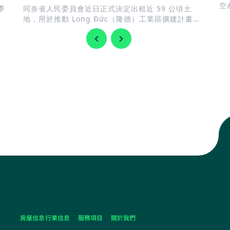
空
季
同奈省人民委員會近日正式決定出租近 59 公頃土
南
地，用於推動 Long Đức（隆德）工業區擴建計畫。
此舉正值地方政府加快完善基礎建設，迎接 隆城國際
機場 即將投入營運，同時持續擴充工業用地，以滿足
國內外企業日益增加的投資需求。
房屋信息
行業信息
服務項目
關於我們