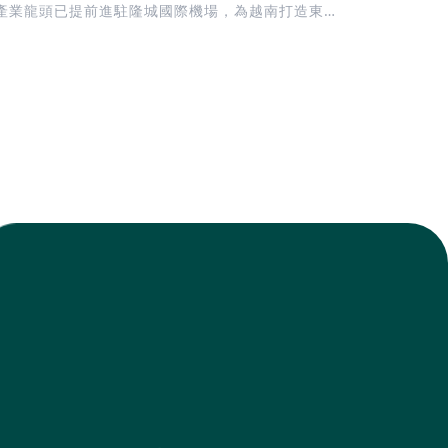
產業龍頭已提前進駐隆城國際機場，為越南打造東
Tháng 
亞新一代航空樞紐揭開序幕。
建一座 地下
Thành）
模最大的地下
輸導向發展）