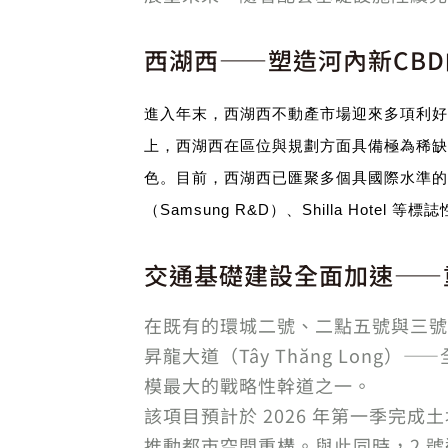
西湖西——塑造河內新CB
進入年末，西湖西不動產市場迎來多項利好
上，西湖西在區位與規劃方面具備極為稀缺
色。
目前，西湖西已匯聚多個具國際水準的成熟
（Samsung R&D）、Shilla Hot
交通基礎建設全面加速——
在既有的環城二號、二點五號與三號
昇龍大道（Tây Thăng Long）—
模最大的戰略性幹道之一。
該項目預計於 2026 年第一季
推動都市空間重構。與此同時，2 號