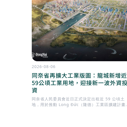
2026-08-06
同奈省再擴大工業版圖：龍城新增近
59公頃工業用地，迎接新一波外資
資
同奈省人民委員會近日正式決定出租近 59 公頃土
地，用於推動 Long Đức（隆德）工業區擴建計畫
此舉正值地方政府加快完善基礎建設，迎接 隆城國
機場 即將投入營運，同時持續擴充工業用地，以滿
國內外企業日益增加的投資需求。