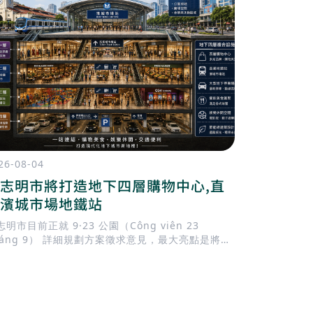
26-08-04
2026-08-03
志明市將打造地下四層購物中心,直
北寧正式
濱城市場地鐵站
為越南超
明市目前正就 9·23 公園（Công viên 23
越南政府於 2
háng 9） 詳細規劃方案徵求意見，最大亮點是將興
中央直轄市
一座 地下四層購物中心，並與 濱城市場（Bến
碑，也象徵著
hành）捷運站 直接連通。這將成為胡志明市中心規
的城市，正
最大的地下開發項目之一，也是推動 TOD（大眾運
固其作為越
導向發展） 的重要里程碑。
重要地位。