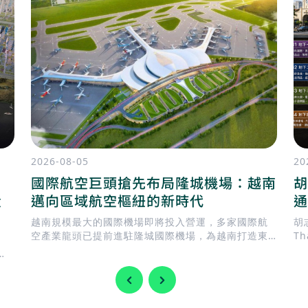
2026-08-05
20
國際航空巨頭搶先布局隆城機場：越南
胡
投
邁向區域航空樞紐的新時代
通
越南規模最大的國際機場即將投入營運，多家國際航
胡志
空產業龍頭已提前進駐隆城國際機場，為越南打造東
T
南亞新一代航空樞紐揭開序幕。
建
。
T
際
模
足
輸