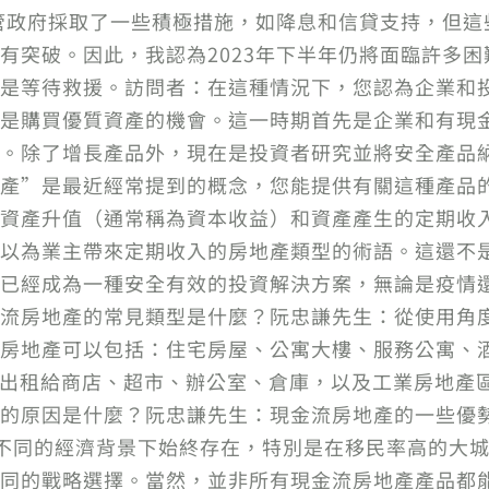
盡管政府採取了一些積極措施，如降息和信貸支持，但
有突破。因此，我認為2023年下半年仍將面臨許多
是等待救援。訪問者：在這種情況下，您認為企業和
是購買優質資產的機會。這一時期首先是企業和有現
。除了增長產品外，現在是投資者研究並將安全產品
產”是最近經常提到的概念，您能提供有關這種產品
資產升值（通常稱為資本收益）和資產產生的定期收入
以為業主帶來定期收入的房地產類型的術語。這還不
已經成為一種安全有效的投資解決方案，無論是疫情
流房地產的常見類型是什麼？阮忠謙先生：從使用角
房地產可以包括：住宅房屋、公寓大樓、服務公寓、
以出租給商店、超市、辦公室、倉庫，以及工業房地產區
的原因是什麼？阮忠謙先生：現金流房地產的一些優勢
多不同的經濟背景下始終存在，特別是在移民率高的大城
同的戰略選擇。當然，並非所有現金流房地產產品都