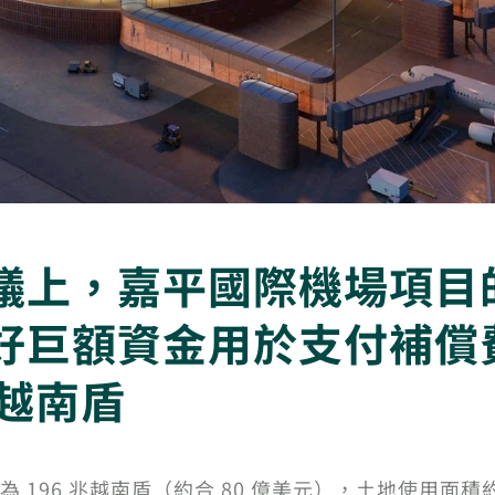
議上，嘉平國際機場項目
好巨額資金用於支付補償
兆越南盾
6 兆越南盾（約合 80 億美元），土地使用面積約 1,900