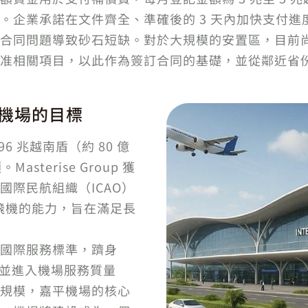
。企業承諾在文件齊全、準確後的 3 天內加快支付
合同問題導致砂石短缺。對於大規模的安置區，目前尚缺
准相關項目，以此作為簽訂合同的基礎，並從鄰近省
機場的目標
 兆越南盾（約 80 億
sterise Group 獲
際民航組織（ICAO）
體飛機的能力，旨在滿足長
國際服務標準，躋身
列，並進入機場服務質量
於規模，嘉平機場的核心