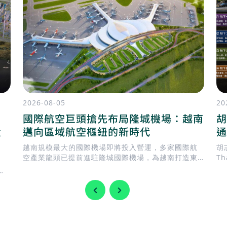
2026-08-05
20
國際航空巨頭搶先布局隆城機場：越南
胡
投
邁向區域航空樞紐的新時代
通
越南規模最大的國際機場即將投入營運，多家國際航
胡志
空產業龍頭已提前進駐隆城國際機場，為越南打造東
T
南亞新一代航空樞紐揭開序幕。
建
。
T
際
模
足
輸