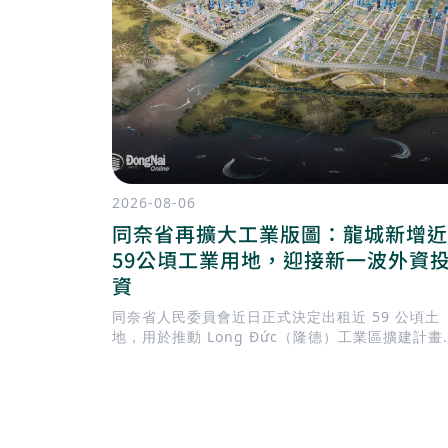
2026-08-06
同奈省再擴大工業版圖：龍城新增近
59公頃工業用地，迎接新一波外資
資
同奈省人民委員會近日正式決定出租近 59 公頃土
地，用於推動 Long Đức（隆德）工業區擴建計畫
此舉正值地方政府加快完善基礎建設，迎接 隆城國
機場 即將投入營運，同時持續擴充工業用地，以滿
國內外企業日益增加的投資需求。