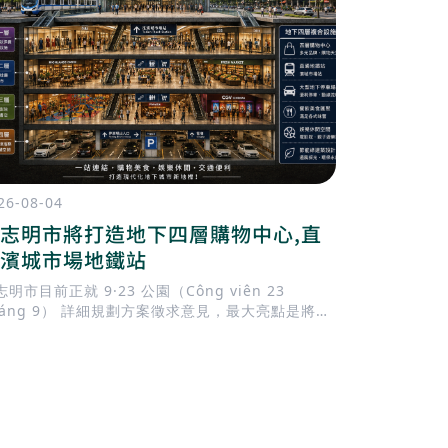
26-08-04
2026-08-03
志明市將打造地下四層購物中心,直
北寧正式
濱城市場地鐵站
為越南超
明市目前正就 9·23 公園（Công viên 23
越南政府於 2
háng 9） 詳細規劃方案徵求意見，最大亮點是將興
中央直轄市
一座 地下四層購物中心，並與 濱城市場（Bến
碑，也象徵著
hành）捷運站 直接連通。這將成為胡志明市中心規
的城市，正
最大的地下開發項目之一，也是推動 TOD（大眾運
固其作為越
導向發展） 的重要里程碑。
重要地位。