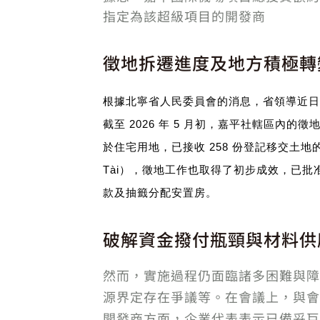
指定為該超級項目的開發商
徵地拆遷進度及地方積極轉
根據北寧省人民委員會的消息，省領導近日
截至 2026 年 5 月初，嘉平社轄區
於住宅用地，已接收 258 份登記移交土
Tài），徵地工作也取得了初步成效，已批准超
款及抽籤分配安置房。
破解資金撥付瓶頸與材料供
然而，實施過程仍面臨諸多困難與障
源界定存在爭議等。在會議上，與會
開發商方面，企業代表表示已備妥巨額