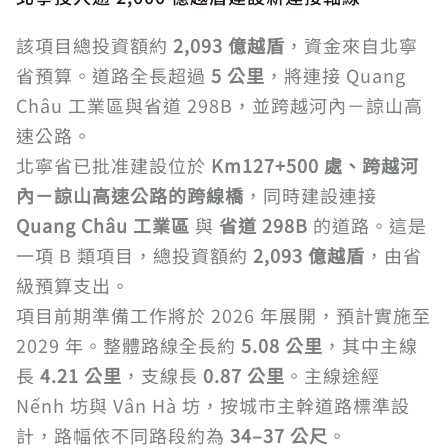
該項目總投資額約
2,093 億越盾
，資金來自北寧
省預算。道路全長超過
5 公里
，將連接 Quang
Châu 工業區與省道 298B，並跨越河內－諒山高
速公路。
北寧省已批准建設位於
Km127+500 處、跨越河
內－諒山高速公路的跨線橋
，同時建設連接
Quang Châu 工業區
與
省道 298B
的道路。這是
一項 B 類項目，總投資額約
2,093 億越盾
，由省
級預算支出。
項目前期準備工作將於 2026 年展開，預計實施至
2029 年。整體路線全長約
5.08 公里
，其中主線
長
4.21 公里
，支線長
0.87 公里
。主線途經
Nếnh 坊與 Vân Hà 坊，按城市主幹道路標準設
計，路幅依不同路段約為
34–37 公尺
。