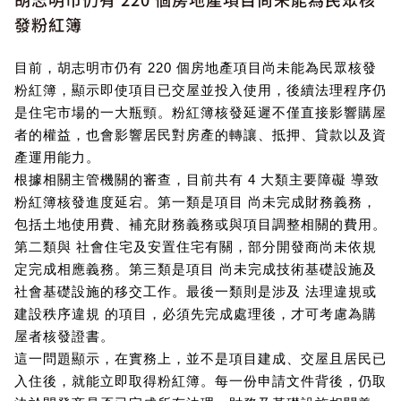
發粉紅簿
目前，胡志明市仍有 220 個房地產項目尚未能為民眾核發
粉紅簿，顯示即使項目已交屋並投入使用，後續法理程序仍
是住宅市場的一大瓶頸。粉紅簿核發延遲不僅直接影響購屋
者的權益，也會影響居民對房產的轉讓、抵押、貸款以及資
產運用能力。
根據相關主管機關的審查，目前共有 4 大類主要障礙 導致
粉紅簿核發進度延宕。第一類是項目 尚未完成財務義務，
包括土地使用費、補充財務義務或與項目調整相關的費用。
第二類與 社會住宅及安置住宅有關，部分開發商尚未依規
定完成相應義務。第三類是項目 尚未完成技術基礎設施及
社會基礎設施的移交工作。最後一類則是涉及 法理違規或
建設秩序違規 的項目，必須先完成處理後，才可考慮為購
屋者核發證書。
這一問題顯示，在實務上，並不是項目建成、交屋且居民已
入住後，就能立即取得粉紅簿。每一份申請文件背後，仍取