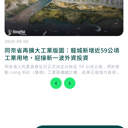
2026-08-06
同奈省再擴大工業版圖：龍城新增近59公頃
工業用地，迎接新一波外資投資
同奈省人民委員會近日正式決定出租近 59 公頃土地，用於推
動 Long Đức（隆德）工業區擴建計畫。此舉正值地方政府加
快完善基礎建設，迎接 隆城國際機場 即將投入營運，同時持續
擴充工業用地，以滿足國內外企業日益增加的投資需求。