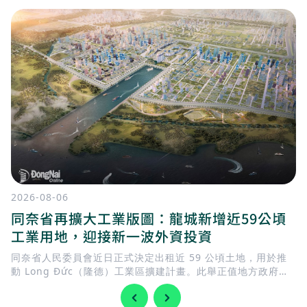
2026-08-06
同奈省再擴大工業版圖：龍城新增近59公頃
工業用地，迎接新一波外資投資
同奈省人民委員會近日正式決定出租近 59 公頃土地，用於推
動 Long Đức（隆德）工業區擴建計畫。此舉正值地方政府加
快完善基礎建設，迎接 隆城國際機場 即將投入營運，同時持續
擴充工業用地，以滿足國內外企業日益增加的投資需求。