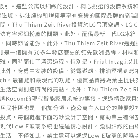
獻所吸引。這些公寓以細緻的設計、精心挑選的設備系統和來
和Bosch電磁爐、排油煙機和烤箱等享有盛譽的國際品牌
Thiem Zeit River投資於LG吊頂空調。LG Cass
決有害超細粉塵的問題。此外，配備最新一代LG冰箱
能源。此外，Thu Thiem Zeit River還通過10
ntagli是一個擁有50多年發展歷史的領先歐洲品牌，
同時簡化了清潔過程。特別是，Friul Intagl
此外，廚房中安裝的設備，從電磁爐、排油煙機到烤
Bosch。最智能和最現代的功能，優質品質將為業主提
空間創造時尚的亮點。此外，Thu Thiem Zeit 
牌Kocom的現代智能家居系統的連接。通過精緻家具
的室內布局對居民社區也是一個加分項。從公寓主入口旁的鞋
投資，每個鞋櫃下面巧妙設計了空間，幫助業主確保
現代Low-E玻璃系統也經過精心設計。強調細緻的曲
生活。不僅如此，業主還可以通過Low-E玻璃的降噪