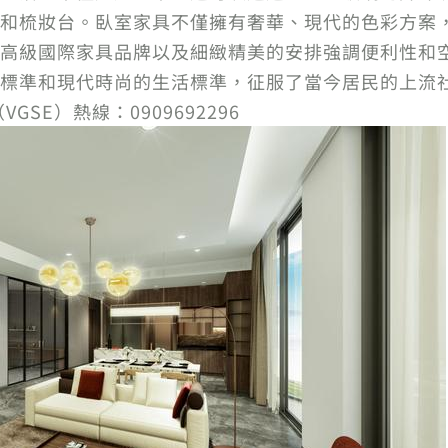
和梳妝台。臥室家具不僅擁有奢華、現代的色彩方案
國際家具品牌以及細緻精美的安排強調便利性和空間利用率，T
和現代時尚的生活標準，征服了當今居民的上流社會。Thu 
SE）熱線：0909692296