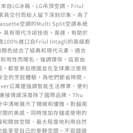
自LG冰箱、LG吊頂空調、Friul
的高端家具交付而給人留下深刻印象。為了
ette空調的Multi Split空調系統
，具有現代冷卻技術，高速，有助於
0%進口自Friul Intagli的高級廚
材料和顏色結合了經典和現代元素，適合
i以其耐用性而聞名，強調環保，這是由
箱，都是來自德國並在全球廣泛使用
供安全的烹飪體驗，為他們節省時間。
River公寓還強調智能生活標準、便利
連接情感深度除了國際品牌，Thu
櫃設計中清晰展示了精緻和優雅。對越南
空間的美感，同時增加存儲或使用的
線和開放空間，最大程度地利用自然
功能享受自己的寧靜空間。不容錯過