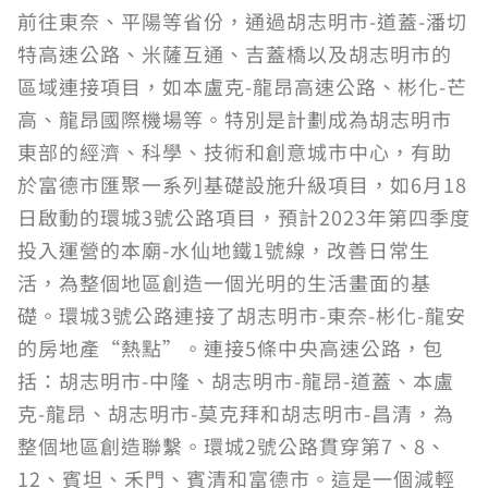
前往東奈、平陽等省份，通過胡志明市-道蓋-潘切
特高速公路、米薩互通、吉蓋橋以及胡志明市的
區域連接項目，如本盧克-龍昂高速公路、彬化-芒
高、龍昂國際機場等。特別是計劃成為胡志明市
東部的經濟、科學、技術和創意城市中心，有助
於富德市匯聚一系列基礎設施升級項目，如6月18
日啟動的環城3號公路項目，預計2023年第四季度
投入運營的本廟-水仙地鐵1號線，改善日常生
活，為整個地區創造一個光明的生活畫面的基
礎。環城3號公路連接了胡志明市-東奈-彬化-龍安
的房地產“熱點”。連接5條中央高速公路，包
括：胡志明市-中隆、胡志明市-龍昂-道蓋、本盧
克-龍昂、胡志明市-莫克拜和胡志明市-昌清，為
整個地區創造聯繫。環城2號公路貫穿第7、8、
12、賓坦、禾門、賓清和富德市。這是一個減輕