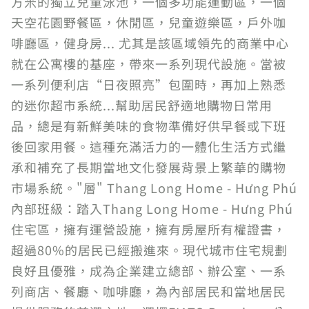
方米的獨立兒童泳池，一個多功能運動區，一個
天空花園野餐區，休閒區，兒童遊樂區，戶外咖
啡廳區，健身房... 尤其是該區域領先的商業中心
就在公寓樓的基座，帶來一系列現代設施。當被
一系列便利店“日夜照亮”包圍時，再加上熟悉
的迷你超市系統...幫助居民舒適地購物日常用
品，總是有新鮮美味的食物準備好供早餐或下班
後回家用餐。這種充滿活力的一體化生活方式繼
承和補充了長期當地文化發展背景上繁華的購物
市場系統。"層" Thang Long Home - Hưng Phú
內部班級：踏入Thang Long Home - Hưng Phú
住宅區，擁有運營設施，擁有房屋所有權證書，
超過80%的居民已經搬進來。現代城市住宅規劃
良好且優雅，成為企業建立總部、辦公室、一系
列商店、餐廳、咖啡廳，為內部居民和當地居民