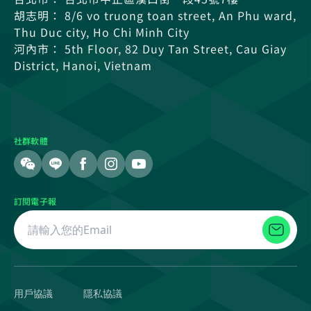
胡志明： 8/6 vo truong toan street, An Phu ward,
Thu Duc city, Ho Chi Minh City
河內市： 5th Floor, 82 Duy Tan Street, Cau Giay
District, Hanoi, Vietnam
社群軟體
訂閱電子報
用戶協議
隱私協議