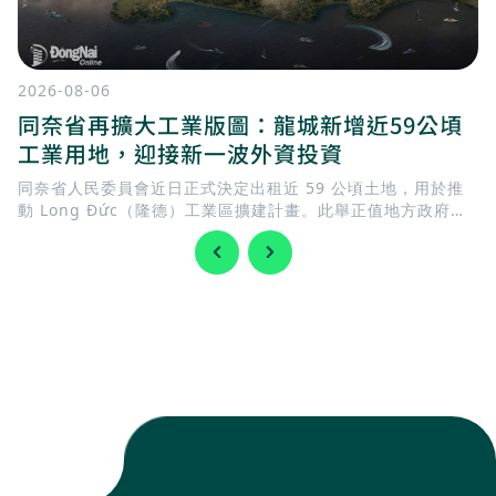
2026-08-06
同奈省再擴大工業版圖：龍城新增近59公頃
工業用地，迎接新一波外資投資
同奈省人民委員會近日正式決定出租近 59 公頃土地，用於推
動 Long Đức（隆德）工業區擴建計畫。此舉正值地方政府加
快完善基礎建設，迎接 隆城國際機場 即將投入營運，同時持續
擴充工業用地，以滿足國內外企業日益增加的投資需求。