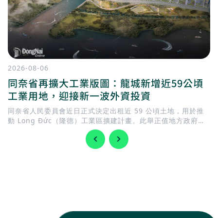
2026-08-06
同奈省再擴大工業版圖：龍城新增近59公頃
工業用地，迎接新一波外資投資
同奈省人民委員會近日正式決定出租近 59 公頃土地，用於推
動 Long Đức（隆德）工業區擴建計畫。此舉正值地方政府加
快完善基礎建設，迎接 隆城國際機場 即將投入營運，同時持續
擴充工業用地，以滿足國內外企業日益增加的投資需求。