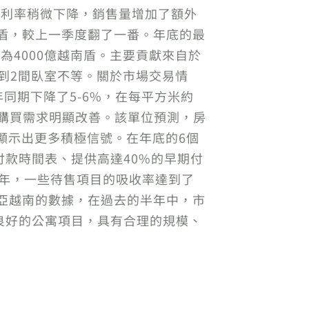
款利率稍微下降，銷售量增加了額外
越南盾，較上一季度翻了一番。年底的最
為4000億越南盾。主要貢獻來自於
型從1到2間臥室不等。關於市場交易情
年同期下降了5-6%，在每平方米約
產購買需求明顯改善。該單位預測，房
始顯示出更多積極信號。在年底的6個
款時間表、提供高達40%的早期付
半年，一些待售項目的吸收率達到了
士比亞越南的數據，在過去的半年中，市
良好的公寓項目，具有合理的規模、