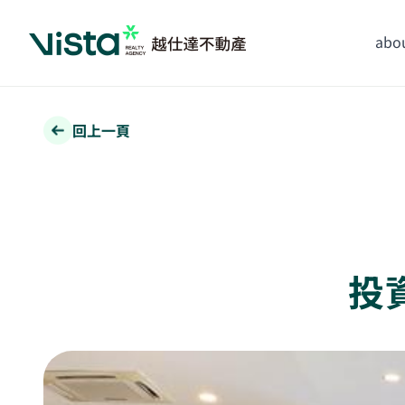
abou
回上一頁
投