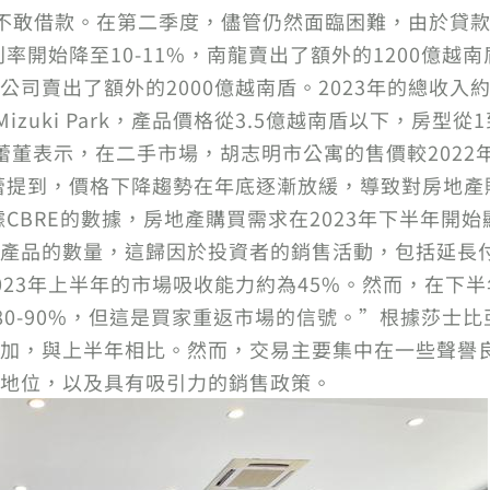
買家不敢借款。在第二季度，儘管仍然面臨困難，由於貸
利率開始降至10-11%，南龍賣出了額外的1200億
司賣出了額外的2000億越南盾。2023年的總收入約
y和Mizuki Park，產品價格從3.5億越南盾以下，房
蕾董表示，在二手市場，胡志明市公寓的售價較2022
杜蕾提到，價格下降趨勢在年底逐漸放緩，導致對房地
據CBRE的數據，房地產購買需求在2023年下半年開
產品的數量，這歸因於投資者的銷售活動，包括延長付
023年上半年的市場吸收能力約為45%。然而，在下
的80-90%，但這是買家重返市場的信號。”根據莎
加，與上半年相比。然而，交易主要集中在一些聲譽
地位，以及具有吸引力的銷售政策。