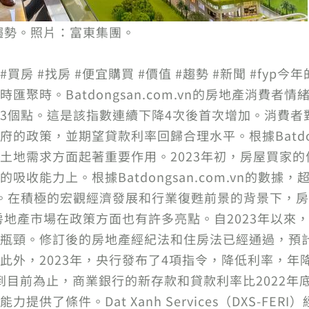
趨勢。照片：富東集團。
房 #找房 #便宜購買 #價值 #趨勢 #新聞 #fy
聚時。Batdongsan.com.vn的房地產消費者情
3個點。這是該指數連續下降4次後首次增加。消費者
政策，並期望貸款利率回歸合理水平。根據Batdong
土地需求方面起著重要作用。2023年初，房屋買家
收能力上。根據Batdongsan.com.vn的數據，
。在積極的宏觀經濟發展和行業復甦前景的背景下，
的房地產市場在政策方面也有許多亮點。自2023年以來
瓶頸。修訂後的房地產經紀法和住房法已經通過，預計
外，2023年，央行發布了4項指令，降低利率，年降幅
到目前為止，商業銀行的新存款和貸款利率比2022年
供了條件。Dat Xanh Services（DXS-FE