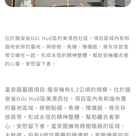
位於龍安省Đức Huệ區的美清西社區。項目區域內有和
諧地安排的墓地，與綠樹、魚塘、殯儀館、骨灰存放室
等交織在一起，形成永恆的精神整體，幫助安撫離去者
的心靈，安慰留下者。
富安園墓園項目-龍安擁有8.2公頃的規模，位於龍
安省Đức Huệ區美清西社。項目區內有和諧布置
的墓地區域，綠樹點綴，魚塘、殯儀館、骨灰存
放房等，形成永恆的精神整體，幫助離去者寧
心，安慰留下者。富安園擁有綠樹蔭蔽的區域、
主幹道、設有8個守靈廳的殯儀館，寬敞通風的空