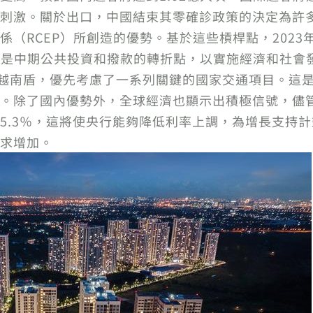
刺激。關於出口，中國結束其零確診政策的決定為許
（RCEP）所創造的優勢。基於這些槓桿點，2023年
3年也是中期公共投資和撥款的轉折點，以實施經濟和社
兆越南盾，優先考慮了一系列關鍵的國家交通項目。這
。除了國內優勢外，全球經濟也顯示出積極信號，儘
5.3％，這將使央行能夠降低利率上調，為增長支持
求增加。