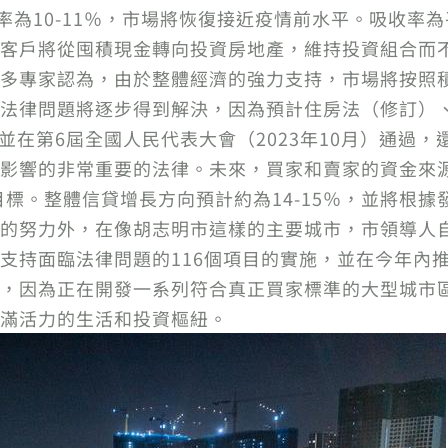
5％，利率為10-11％，市場將恢復接近疫情前水平。吸
客戶將從囤積現金轉向投資房地產，維持投資組合而
多專家認為，由於整體經濟的強力支持，市場將按照
法律問題將逐步得到解決，因為預計住房法（修訂）
交並在第6屆全國人民代表大會（2023年10月）通過
影響的非常重要的法律。未來，買家和賣家的資金來
目標。整體信貸增長方向預計約為14-15％，並將根
的努力外，在像胡志明市這樣的主要城市，市領導人
支持面臨法律問題的116個項目的實施，並在今年內
，因為正在開發一系列符合真正買家標準的大型城市
滿活力的生活和投資樞紐。