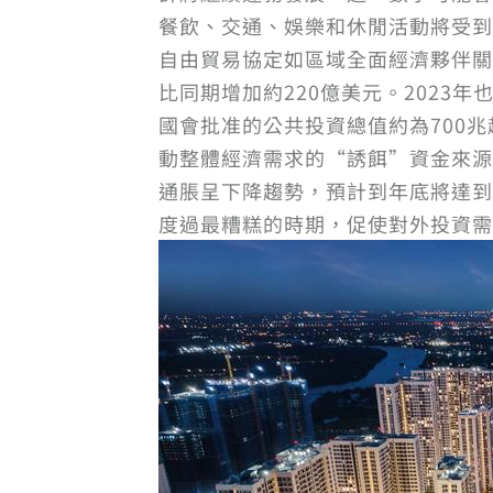
餐飲、交通、娛樂和休閒活動將受到
自由貿易協定如區域全面經濟夥伴關係
比同期增加約220億美元。202
國會批准的公共投資總值約為700
動整體經濟需求的“誘餌”資金來源
通脹呈下降趨勢，預計到年底將達到
度過最糟糕的時期，促使對外投資需