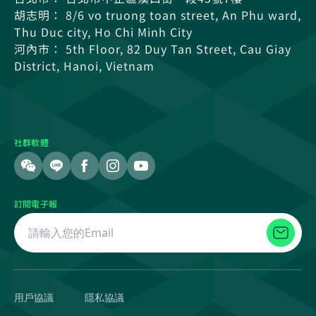
胡志明： 8/6 vo truong toan street, An Phu ward,
Thu Duc city, Ho Chi Minh City
河內市： 5th Floor, 82 Duy Tan Street, Cau Giay
District, Hanoi, Vietnam
社群軟體
訂閱電子報
用戶協議
隱私協議