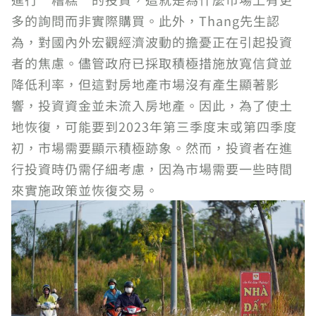
多的詢問而非實際購買。此外，Thang先生認
為，對國內外宏觀經濟波動的擔憂正在引起投資
者的焦慮。儘管政府已採取積極措施放寬信貸並
降低利率，但這對房地產市場沒有產生顯著影
響，投資資金並未流入房地產。因此，為了使土
地恢復，可能要到2023年第三季度末或第四季度
初，市場需要顯示積極跡象。然而，投資者在進
行投資時仍需仔細考慮，因為市場需要一些時間
來實施政策並恢復交易。