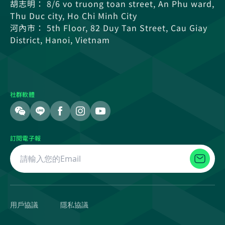
胡志明： 8/6 vo truong toan street, An Phu ward,
Thu Duc city, Ho Chi Minh City
河內市： 5th Floor, 82 Duy Tan Street, Cau Giay
District, Hanoi, Vietnam
社群軟體
訂閱電子報
用戶協議
隱私協議