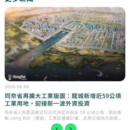
2026-08-06
同奈省再擴大工業版圖：龍城新增近59公頃
工業用地，迎接新一波外資投資
同奈省人民委員會近日正式決定出租近 59 公頃土地，用於推
動 Long Đức（隆德）工業區擴建計畫。此舉正值地方政府加
快完善基礎建設，迎接 隆城國際機場 即將投入營運，同時持續
擴充工業用地，以滿足國內外企業日益增加的投資需求。