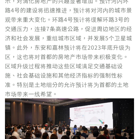
示，对清化房地产的兴趣显著增加。预计河内环
路4号的建设将迅速推进，预计将对河内的城市景
观带来重大变化。环路4号预计将缓解环路3号的
交通压力，连接7条高速公路，促进周边地区的经
济和社会发展，重组城市区域，并发展5个卫星城
镇。此外，东安和嘉林预计将在2023年底升级为
区，这也将对首都的房地产市场带来积极变化。
区域升级过程将推动这些区域满足交通基础设
施、社会基础设施和其他经济指标的强制性标
准。特别是土地细分的允许预计将为首都的土地
市场带来一线希望。