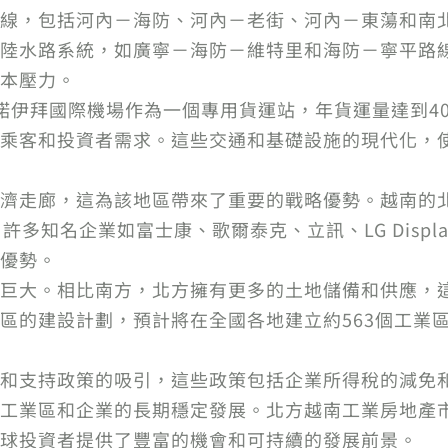
線，包括河內－海防、河內－老街、河內－東蕩和南
陸水路系統，如廣寧－海防－維特里和海防－寧平路
本壓力。
伊拜國際機場作為一個專用貨運站，年貨運量達到403
乘客和投資者需求。這些交通和基礎設施的現代化，
濟走廊，這為該地區帶來了重要的戰略優勢。越南的
許多知名企業如富士康、歌爾泰克、立訊、LG Disp
優勢。
巨大。相比南方，北方擁有更多的土地儲備和供應，
區的建設計劃，預計將在全國各地建立約563個工業
和支持政策的吸引，這些政策包括企業所得稅的減免
工業區和企業的長期穩定發展。北方越南工業房地產
球投資者提供了豐富的機會和可持續的發展前景。