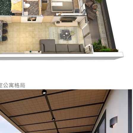
3間臥室公寓格局