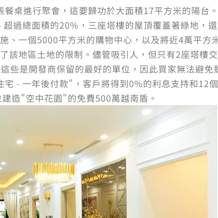
張餐桌進行聚會，這要歸功於大面積17平方米的陽台。因此
- 超過總面積的20%，三座塔樓的屋頂覆蓋著綠地，
施、一個5000平方米的購物中心，以及將近4萬平方
了該地區土地的限制。儘管吸引人，但只有2座塔樓
限，這些是開發商保留的最好的單位，因此買家無法避免競爭
宅 - 一年後付款"，客戶將得到0%的利息支持和1
位建造"空中花園"的免費500萬越南盾。