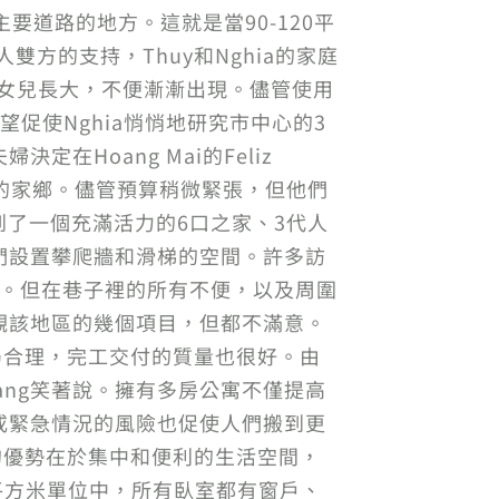
道路的地方。這就是當90-120平
方的支持，Thuy和Nghia的家庭
兩個女兒長大，不便漸漸出現。儘管使用
促使Nghia悄悄地研究市中心的3
Hoang Mai的Feliz
灣的家鄉。儘管預算稍微緊張，但他們
看到了一個充滿活力的6口之家、3代人
們設置攀爬牆和滑梯的空間。許多訪
慣。但在巷子裡的所有不便，以及周圍
觀該地區的幾個項目，但都不滿意。
局合理，完工交付的質量也很好。由
ang笑著說。擁有多房公寓不僅提高
或緊急情況的風險也促使人們搬到更
房屋的優勢在於集中和便利的生活空間，
114平方米單位中，所有臥室都有窗戶、