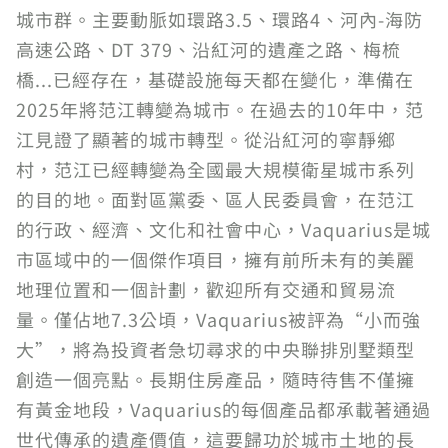
城市群。主要動脈如環路3.5、環路4、河內-海防
高速公路、DT 379、沿紅河的遺產之路、梅梳
橋...已經存在，基礎設施每天都在變化，準備在
2025年將范江轉變為城市。在過去的10年中，范
江見證了顯著的城市轉型。從沿紅河的寧靜鄉
村，范江已經轉變為全國最大規模衛星城市系列
的目的地。面對區黨委、區人民委員會，在范江
的行政、經濟、文化和社會中心，Vaquarius是城
市區域中的一個傑作項目，擁有前所未有的美麗
地理位置和一個計劃，歡迎所有交通和貿易流
量。僅佔地7.3公頃，Vaquarius被評為“小而強
大”，將為投資者急切尋求的中央聯排別墅類型
創造一個亮點。長期住房產品，隨時待售不僅擁
有黃金地段，Vaquarius的每個產品都承載著通過
世代傳承的遺產價值，這要歸功於城市土地的長