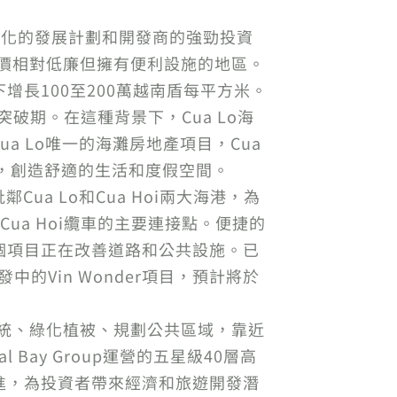
多樣化的發展計劃和開發商的強勁投資
地價相對低廉但擁有便利設施的地區。
長100至200萬越南盾每平方米。
突破期。在這種背景下，Cua Lo海
ua Lo唯一的海灘房地產項目，Cua
，創造舒適的生活和度假空間。
，毗鄰Cua Lo和Cua Hoi兩大海港，為
ua Hoi纜車的主要連接點。便捷的
個項目正在改善道路和公共設施。已
發中的Vin Wonder項目，預計將於
系統、綠化植被、規劃公共區域，靠近
ay Group運營的五星級40層高
進，為投資者帶來經濟和旅遊開發潛