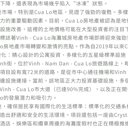
下降，還表現為市場幾乎陷入“冰凍”狀態。
產市場，特別是Cua Lo地區，見證了強勁的復甦。
力的重要驅動因素。目前，Cua Lo房地產被認為是
設施改善，這裡的土地價格可能在大型投資者的注目下增
著Vinh - Cua Lo海灘城房地產市場即將迎來強勁
 Lo房地產市場轉變和激情的亮點。作為自2019年以來C
變化：精心設計的公寓投資、多樣化的五星級標準設施
nh街，位於Vinh - Nam Dan - Cua Lo旅遊路線上
目設有寬72米的道路，是從市中心通往機場和Vinh C
邊設施連接。當前，該地區正大力投資基礎設施，多
Vinh - Cua Lo市大道（已達90%完成），以及正在開
 Lo的發展潛力和吸引力。
流設施，確保居民享有國際化的生活標準：標準化的交通
舒適和安全的生活環境。項目還包括一座由Crystal B
酒店、娛樂區和纜車周邊的海灘度假村也正在積極推