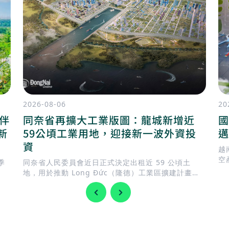
2026-08-06
20
陪伴
同奈省再擴大工業版圖：龍城新增近
國
新
59公頃工業用地，迎接新一波外資投
邁
資
越
空
季
同奈省人民委員會近日正式決定出租近 59 公頃土
南
地，用於推動 Long Đức（隆德）工業區擴建計畫。
此舉正值地方政府加快完善基礎建設，迎接 隆城國際
機場 即將投入營運，同時持續擴充工業用地，以滿足
國內外企業日益增加的投資需求。