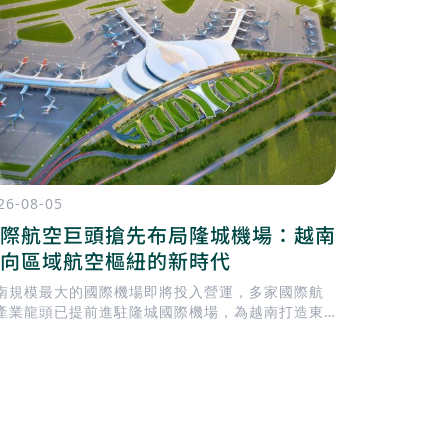
26-08-05
2026-08-04
際航空巨頭搶先布局隆城機場：越南
胡志明市
向區域航空樞紐的新時代
通濱城市
南規模最大的國際機場即將投入營運，多家國際航
胡志明市目前正就
產業龍頭已提前進駐隆城國際機場，為越南打造東
Tháng 
亞新一代航空樞紐揭開序幕。
建一座 地下
Thành）
模最大的地下
輸導向發展）