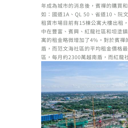
年成為城市的消息後，賓禪的購買和
如：國道1A、QL 50、省道10、阮文
租賃市場目前有15棟公寓大樓出租，
中在豐富、賓興、紅龍社區和坦塗鎮
寓的租金略微增加了4%。對於賓禪
盾，而范文海社區的平均租金價格最
區，每月約2300萬越南盾，而紅龍