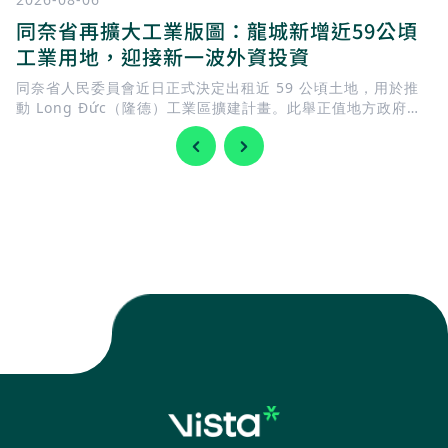
同奈省再擴大工業版圖：龍城新增近59公頃
工業用地，迎接新一波外資投資
同奈省人民委員會近日正式決定出租近 59 公頃土地，用於推
動 Long Đức（隆德）工業區擴建計畫。此舉正值地方政府加
快完善基礎建設，迎接 隆城國際機場 即將投入營運，同時持續
擴充工業用地，以滿足國內外企業日益增加的投資需求。