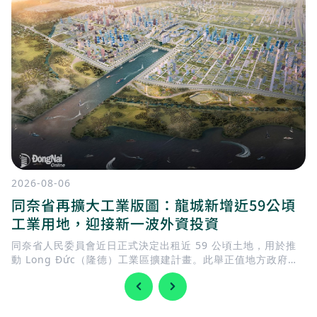
2026-08-06
同奈省再擴大工業版圖：龍城新增近59公頃
工業用地，迎接新一波外資投資
同奈省人民委員會近日正式決定出租近 59 公頃土地，用於推
動 Long Đức（隆德）工業區擴建計畫。此舉正值地方政府加
快完善基礎建設，迎接 隆城國際機場 即將投入營運，同時持續
擴充工業用地，以滿足國內外企業日益增加的投資需求。