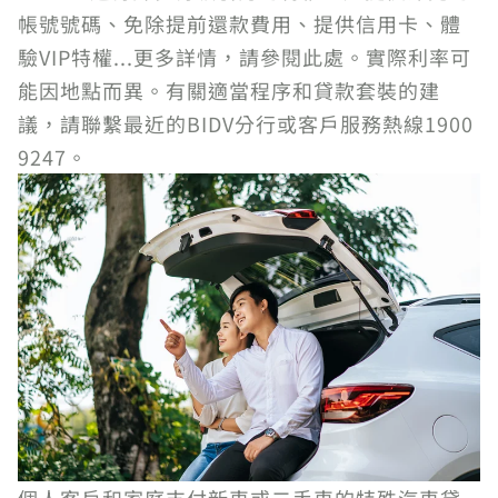
帳號號碼、免除提前還款費用、提供信用卡、體
驗VIP特權...更多詳情，請參閱此處。實際利率可
能因地點而異。有關適當程序和貸款套裝的建
議，請聯繫最近的BIDV分行或客戶服務熱線1900
9247。
個人客戶和家庭支付新車或二手車的特殊汽車貸