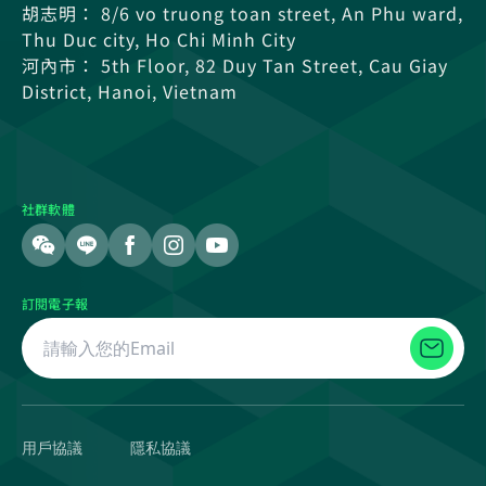
胡志明： 8/6 vo truong toan street, An Phu ward,
Thu Duc city, Ho Chi Minh City
河內市： 5th Floor, 82 Duy Tan Street, Cau Giay
District, Hanoi, Vietnam
社群軟體
訂閱電子報
用戶協議
隱私協議