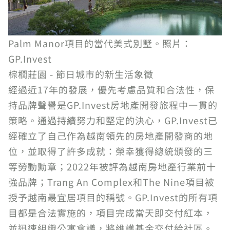
Palm Manor項目的當代美式別墅。照片：
GP.Invest
棕櫚莊園 - 節日城市的新生活象徵
經過近17年的發展，優先考慮品質和合法性，保
持品牌聲譽是GP.Invest房地產開發旅程中一貫的
策略。通過持續努力和堅定的決心，GP.Invest已
經確立了自己作為越南領先的房地產開發商的地
位，並取得了許多成就：榮幸獲得總統頒發的三
等勞動勳章；2022年被評為越南房地產行業前十
強品牌；Trang An Complex和The Nine項目被
授予越南最宜居項目的稱號。GP.Invest的所有項
目都是合法實施的，項目完成當天即交付紅本，
並迅速組織公寓會議，將維護基金交付給社區。