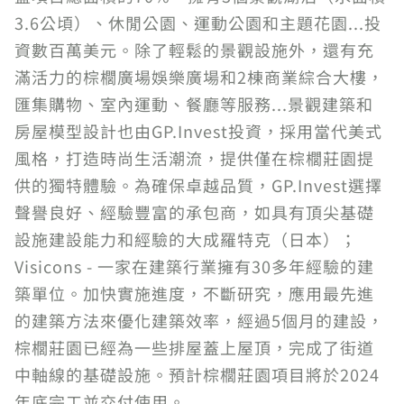
3.6公頃）、休閒公園、運動公園和主題花園...投
資數百萬美元。除了輕鬆的景觀設施外，還有充
滿活力的棕櫚廣場娛樂廣場和2棟商業綜合大樓，
匯集購物、室內運動、餐廳等服務...景觀建築和
房屋模型設計也由GP.Invest投資，採用當代美式
風格，打造時尚生活潮流，提供僅在棕櫚莊園提
供的獨特體驗。為確保卓越品質，GP.Invest選擇
聲譽良好、經驗豐富的承包商，如具有頂尖基礎
設施建設能力和經驗的大成羅特克（日本）；
Visicons - 一家在建築行業擁有30多年經驗的建
築單位。加快實施進度，不斷研究，應用最先進
的建築方法來優化建築效率，經過5個月的建設，
棕櫚莊園已經為一些排屋蓋上屋頂，完成了街道
中軸線的基礎設施。預計棕櫚莊園項目將於2024
年底完工並交付使用。